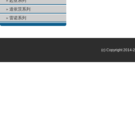
起亚系列
道依茨系列
雷诺系列
(c) Copyright 2014-