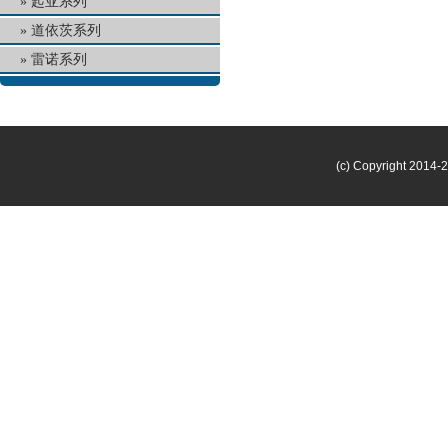
起亚系列
道依茨系列
雷诺系列
(c) Copyright 2014-